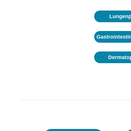
Lungenp
Gastrointesti
Dermatop