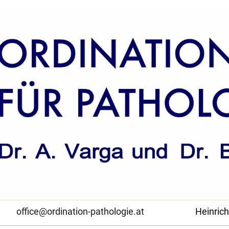
241
office@ordination-pathologie.at
Heinrich-von-B