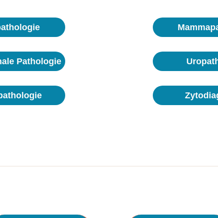
athologie
Mammapa
nale Pathologie
Uropat
athologie
Zytodia