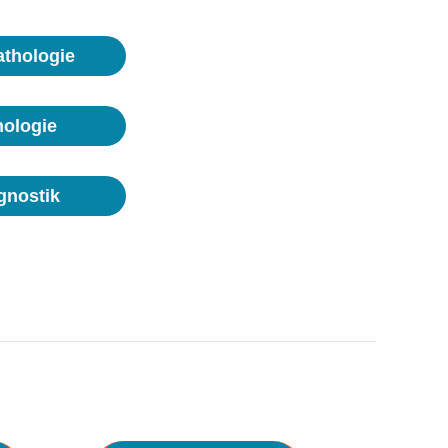
thologie
hologie
gnostik