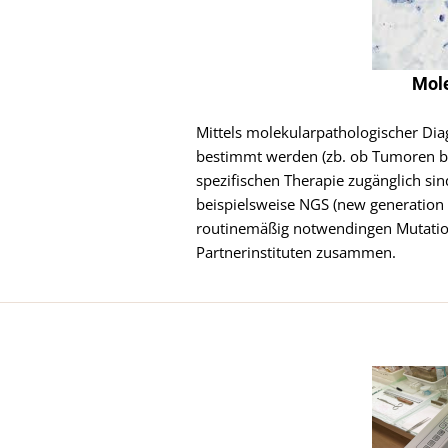
Mole
Mittels molekularpathologischer Di
bestimmt werden (zb. ob Tumoren be
spezifischen Therapie zugänglich si
beispielsweise NGS (new generation
routinemäßig notwendingen Mutation
Partnerinstituten zusammen.